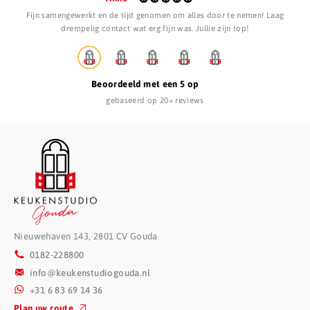
Su
g
Schitterende keuken geleverd en gemonteerd na uitstekend geholpen te
gew
zijn door Rolf en Annemiek. Nogmaals dank voor de goede service
Beoordeeld met een 5 op
gebaseerd op 20+ reviews
Nieuwehaven 143, 2801 CV Gouda
0182-228800
info@keukenstudiogouda.nl
+31 6 83 69 14 36
Plan uw route