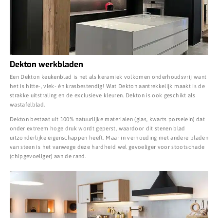
Dekton werkbladen
Een Dekton keukenblad is net als keramiek volkomen onderhoudsvrij want
het is hitte-, vlek- én krasbestendig! Wat Dekton aantrekkelijk maakt is de
strakke uitstraling en de exclusieve kleuren. Dekton is ook geschikt als
wastafelblad.
Dekton bestaat uit 100% natuurlijke materialen (glas, kwarts porselein) dat
onder extreem hoge druk wordt geperst, waardoor dit stenen blad
uitzonderlijke eigenschappen heeft. Maar in verhouding met andere bladen
van steen is het vanwege deze hardheid wel gevoeliger voor stootschade
(chipgevoeliger) aan de rand.