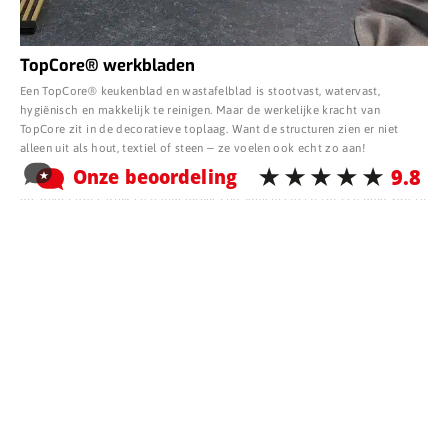
TopCore® werkbladen
Een TopCore® keukenblad en wastafelblad is stootvast, watervast,
hygiënisch en makkelijk te reinigen. Maar de werkelijke kracht van
TopCore zit in de decoratieve toplaag. Want de structuren zien er niet
alleen uit als hout, textiel of steen ‒ ze voelen ook echt zo aan!
TopCore bestaat uit meerdere met fenolhars doordrenkte lagen kraftpapier
die onder hoge druk en temperatuur zijn samengeperst tot een blad van 10
mm.