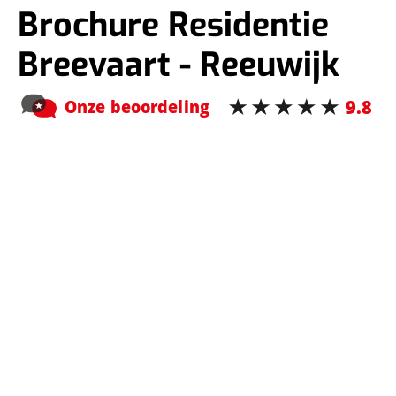
Brochure Residentie
Breevaart - Reeuwijk
Benieuwd naar dit prachtige project en welke keuken
mogelijkheden er zijn? Download de brochure en ontdek alle ins
en outs. De keukenbrochure speciaal voor Residentie Breevaart –
Reeuwijk.
Download de brochure
Maak een projectafspraak
Bent u koper van een appartement in Residentie Breevaart? Maak
dan via onderstaande formulier een projectafspraak. Zo weten
wij direct dat het om een projectklant gaat en kunnen we u
gericht helpen.