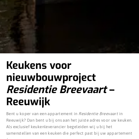
Keukens voor
nieuwbouwproject
Residentie Breevaart
–
Reeuwijk
Bent u koper van een appartement in
Residentie Breevaart
in
Reeuwijk? Dan bent u bij ons aan het juiste adres voor uw keuken.
Als exclusief keukenleverancier begeleiden wij u bij het
samenstellen van een keuken die perfect past bij uw appartement