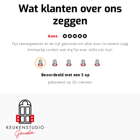
Wat klanten over ons
zeggen
Anne
Fijn samengewerkt en de tijd genomen om alles door te nemen! Laag
S
drempelig contact wat erg fijn was. Jullie zijn top!
Beoordeeld met een 5 op
gebaseerd op 20+ reviews