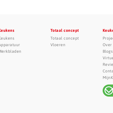
Keukens
Totaal concept
Keuk
Keukens
Totaal concept
Proje
Apparatuur
Vloeren
Over
Werkbladen
Blogs
Virtu
Revi
Cont
Mijn