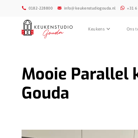
0182-228800
info@keukenstudiogouda.nl
+31 6
Keukens
Ons t
Mooie Parallel 
Gouda