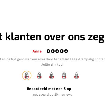
 klanten over ons ze
Anne
 en de tijd genomen om alles door te nemen! Laag drempelig contact
Jullie zijn top!
Beoordeeld met een 5 op
gebaseerd op 20+ reviews