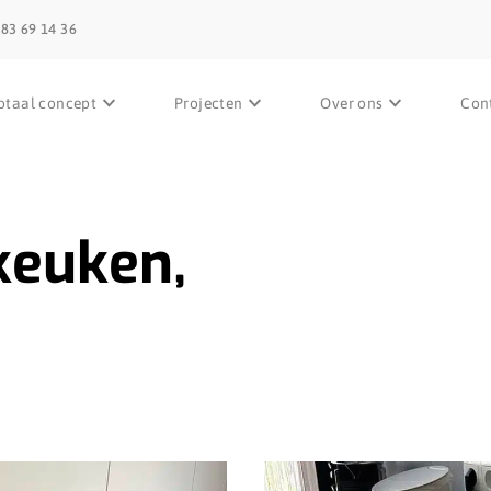
 83 69 14 36
otaal concept
Projecten
Over ons
Con
keuken,