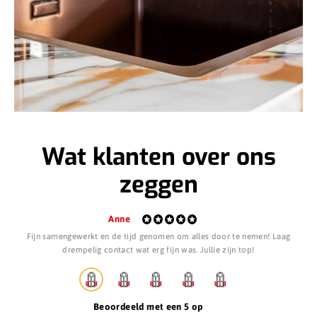
Wat klanten over ons
zeggen
Anne
Fijn samengewerkt en de tijd genomen om alles door te nemen! Laag
S
drempelig contact wat erg fijn was. Jullie zijn top!
Beoordeeld met een 5 op