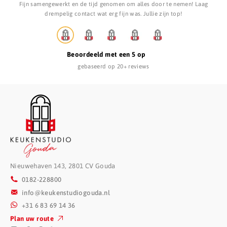
Fijn samengewerkt en de tijd genomen om alles door te nemen! Laag
S
drempelig contact wat erg fijn was. Jullie zijn top!
Beoordeeld met een 5 op
gebaseerd op 20+ reviews
Nieuwehaven 143, 2801 CV Gouda
0182-228800
info@keukenstudiogouda.nl
+31 6 83 69 14 36
Plan uw route