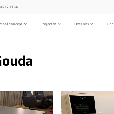
 83 69 14 36
otaal concept
Projecten
Over ons
Con
Gouda