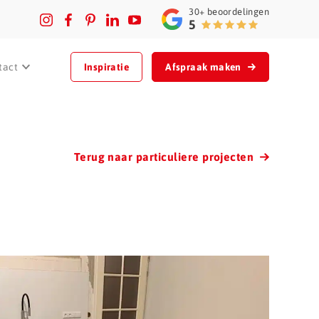
30+
beoordelingen
5
tact
Inspiratie
Afspraak maken
Terug naar particuliere projecten