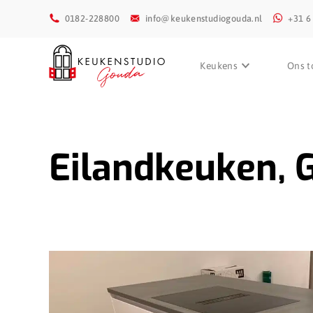
0182-228800
info@keukenstudiogouda.nl
+31 6
Keukens
Ons t
Eilandkeuken, 