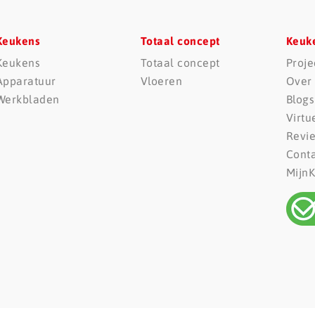
Keukens
Totaal concept
Keuk
Keukens
Totaal concept
Proje
Apparatuur
Vloeren
Over
Werkbladen
Blogs
Virtu
Revi
Cont
Mijn