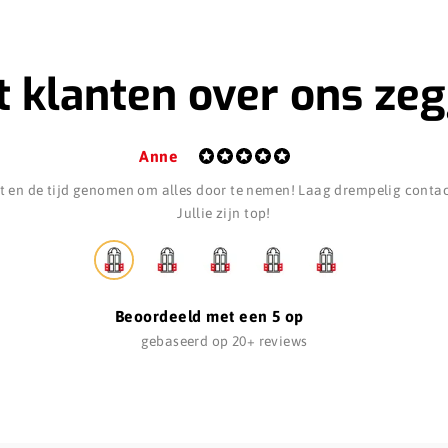
 klanten over ons ze
Anne
 en de tijd genomen om alles door te nemen! Laag drempelig contact
Jullie zijn top!
Beoordeeld met een 5 op
gebaseerd op 20+ reviews